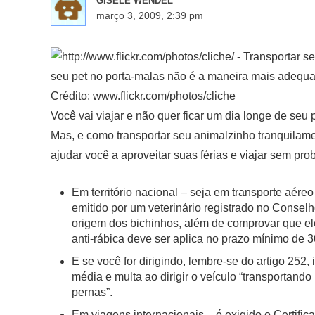
GISELE WENDEL
março 3, 2009, 2:39 pm
seu pet no porta-malas não é a maneira mais adequ
Crédito: www.flickr.com/photos/cliche
Você vai viajar e não quer ficar um dia longe de seu 
Mas, e como transportar seu animalzinho tranquilam
ajudar você a aproveitar suas férias e viajar sem prob
Em território nacional – seja em transporte aéreo
emitido por um veterinário registrado no Consel
origem dos bichinhos, além de comprovar que ele
anti-rábica deve ser aplica no prazo mínimo de 
E se você for dirigindo, lembre-se do artigo 252, 
média e multa ao dirigir o veículo “transportan
pernas”.
Em viagens internacionais – é exigido o Certifica