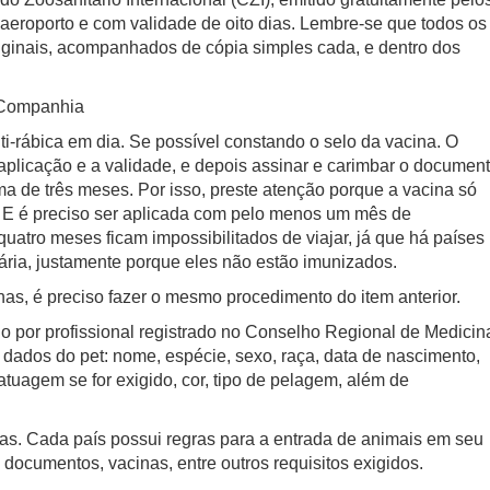
o aeroporto e com validade de oito dias. Lembre-se que todos os
ginais, acompanhados de cópia simples cada, e dentro dos
 Companhia
ti-rábica em dia. Se possível constando o selo da vacina. O
a aplicação e a validade, e depois assinar e carimbar o document
ima de três meses. Por isso, preste atenção porque a vacina só
s. E é preciso ser aplicada com pelo menos um mês de
 quatro meses ficam impossibilitados de viajar, já que há países
ária, justamente porque eles não estão imunizados.
inas, é preciso fazer o mesmo procedimento do item anterior.
do por profissional registrado no Conselho Regional de Medicin
 dados do pet: nome, espécie, sexo, raça, data de nascimento,
atuagem se for exigido, cor, tipo de pelagem, além de
as. Cada país possui regras para a entrada de animais em seu
s documentos, vacinas, entre outros requisitos exigidos.