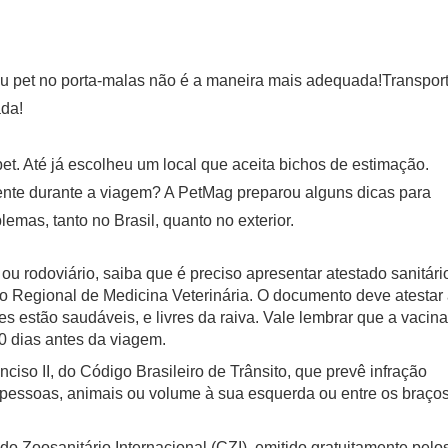
Transpor
ada!
pet. Até já escolheu um local que aceita bichos de estimação.
ente durante a viagem? A PetMag preparou alguns dicas para
lemas, tanto no Brasil, quanto no exterior.
 ou rodoviário, saiba que é preciso apresentar atestado sanitári
ho Regional de Medicina Veterinária. O documento deve atestar
s estão saudáveis, e livres da raiva. Vale lembrar que a vacina
30 dias antes da viagem.
inciso II, do Código Brasileiro de Trânsito, que prevê infração
do pessoas, animais ou volume à sua esquerda ou entre os braço
do Zoosanitário Internacional (CZI), emitido gratuitamente pelo