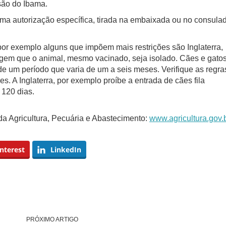
são do Ibama.
uma autorização específica, tirada na embaixada ou no consula
or exemplo alguns que impõem mais restrições são Inglaterra,
xigem que o animal, mesmo vacinado, seja isolado. Cães e gato
de um período que varia de um a seis meses. Verifique as regra
es. A Inglaterra, por exemplo proíbe a entrada de cães fila
 120 dias.
 da Agricultura, Pecuária e Abastecimento:
www.agricultura.gov.
nterest
LinkedIn
PRÓXIMO ARTIGO