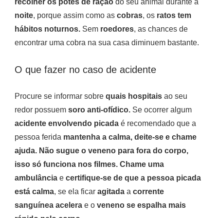
recolher os potes de ração
do seu animal durante a
noite
, porque assim como as
cobras
, os
ratos tem
hábitos noturnos.
Sem
roedores
, as chances de
encontrar uma cobra na sua casa diminuem bastante.
O que fazer no caso de acidente
Procure se informar sobre
quais hospitais
ao seu
redor possuem
soro anti-ofídico.
Se ocorrer algum
acidente envolvendo picada
é recomendado que a
pessoa ferida
mantenha a calma, deite-se e chame
ajuda. Não sugue o veneno para fora do corpo,
isso só funciona nos filmes. Chame uma
ambulância
e
certifique-se de que a pessoa picada
está calma
, se ela ficar
agitada
a
corrente
sanguínea acelera
e o
veneno se espalha mais