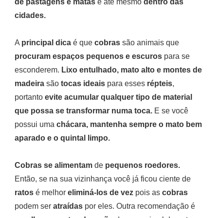
de pastagens e matas
e até mesmo
dentro das
cidades.
A
principal dica
é que
cobras
são animais que
procuram espaços pequenos e escuros
para se
esconderem.
Lixo entulhado, mato alto e montes de
madeira
são
tocas ideais
para esses
répteis
,
portanto
evite acumular qualquer tipo de material
que possa se transformar numa toca.
E se você
possui uma
chácara, mantenha sempre o mato bem
aparado e o quintal limpo.
Cobras se alimentam
de
pequenos roedores.
Então, se na sua vizinhança você já ficou ciente de
ratos
é melhor
eliminá-los de vez
pois as
cobras
podem ser
atraídas
por eles. Outra recomendação é