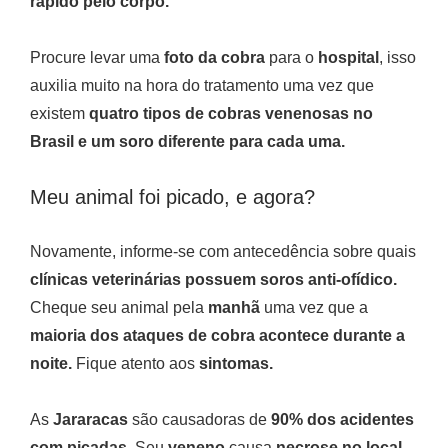
rápido pelo corpo.
Procure levar uma
foto da cobra
para o
hospital
, isso
auxilia muito na hora do tratamento uma vez que
existem
quatro tipos de cobras venenosas no
Brasil e um soro diferente para cada uma.
Meu animal foi picado, e agora?
Novamente, informe-se com antecedência sobre quais
clínicas veterinárias possuem soros anti-ofídico.
Cheque seu animal pela
manhã
uma vez que a
maioria dos ataques de cobra acontece durante a
noite.
Fique atento aos
sintomas.
As
Jararacas
são causadoras de
90% dos acidentes
com picadas.
Seu
veneno
causa
necrose no local