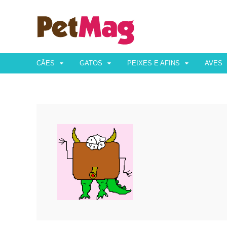
CÃES
GATOS
PEIXES E AFINS
AVES