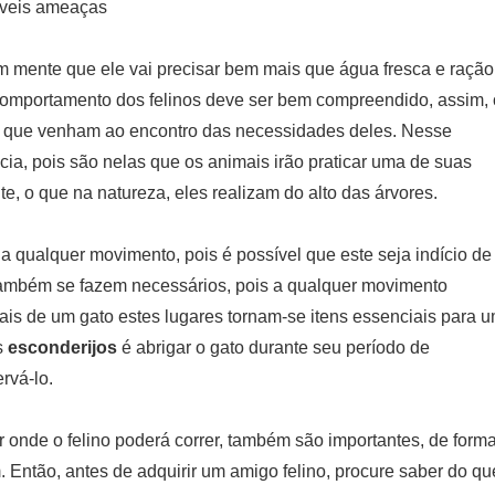
íveis ameaças
em mente que ele vai precisar bem mais que água fresca e ração
comportamento dos felinos deve ser bem compreendido, assim, 
 que venham ao encontro das necessidades deles. Nesse
ia, pois são nelas que os animais irão praticar uma de suas
e, o que na natureza, eles realizam do alto das árvores.
 a qualquer movimento, pois é possível que este seja indício de
ambém se fazem necessários, pois a qualquer movimento
is de um gato estes lugares tornam-se itens essenciais para 
s
esconderijos
é abrigar o gato durante seu período de
rvá-lo.
r onde o felino poderá correr, também são importantes, de form
Então, antes de adquirir um amigo felino, procure saber do qu