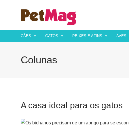
CÃES
GATOS
PEIXES E AFINS
AVES
Colunas
A casa ideal para os gatos