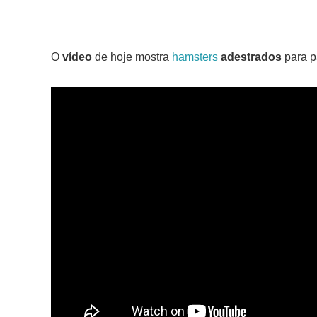
O
vídeo
de hoje mostra
hamsters
adestrados
para p