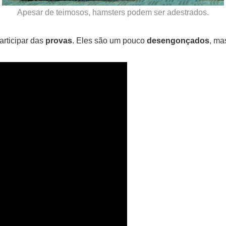
Apesar de teimosos, hamsters podem ser adestrados.
articipar das
provas
. Eles são um pouco
desengonçados
, ma