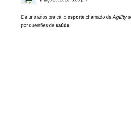
março 23, 2016, 3:00 pm
De uns anos pra cá, o
esporte
chamado de
Agility
s
por questões de
saúde
.