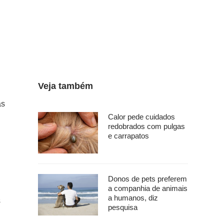
Veja também
as
Calor pede cuidados
redobrados com pulgas
e carrapatos
Donos de pets preferem
a companhia de animais
a humanos, diz
s
pesquisa