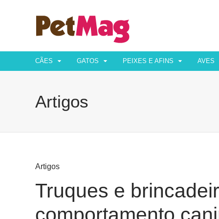
CÃES
GATOS
PEIXES E AFINS
AVES
Artigos
Artigos
Truques e brincadei
comportamento can