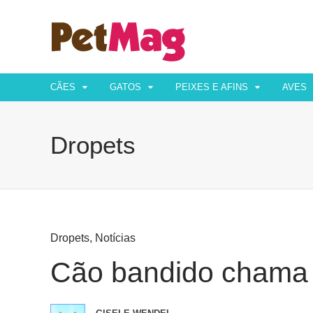
CÃES
GATOS
PEIXES E AFINS
AVES
Dropets
Dropets
,
Notícias
Cão bandido chama a