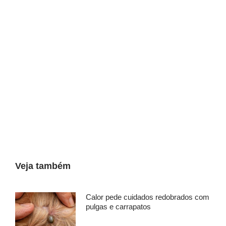
p
o
s
t
s
Veja também
Calor pede cuidados redobrados com
pulgas e carrapatos