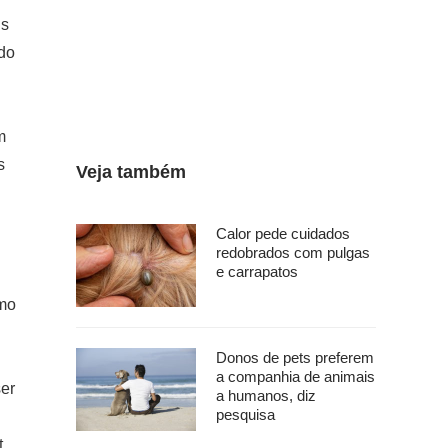
is
do
m
s
Veja também
Calor pede cuidados
redobrados com pulgas
e carrapatos
omo
Donos de pets preferem
a companhia de animais
ser
a humanos, diz
pesquisa
t