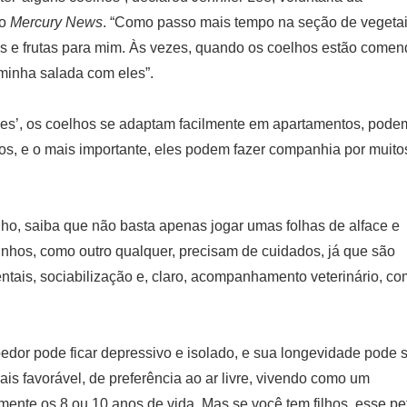
ao
Mercury News
. “Como passo mais tempo na seção de vegeta
 e frutas para mim. Às vezes, quando os coelhos estão comen
minha salada com eles”.
des’, os coelhos se adaptam facilmente em apartamentos, pode
tos, e o mais importante, eles podem fazer companhia por muito
lho, saiba que não basta apenas jogar umas folhas de alface e
inhos, como outro qualquer, precisam de cuidados, já que são
entais, sociabilização e, claro, acompanhamento veterinário, c
oedor pode ficar depressivo e isolado, e sua longevidade pode 
s favorável, de preferência ao ar livre, vivendo como um
mente os 8 ou 10 anos de vida. Mas se você tem filhos, esse pe