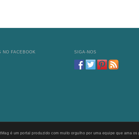
S NO FACEBOOK
SIGA-NOS
tMag é um portal produzido com muito orgulho por uma equipe que ama os 