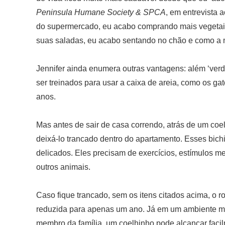
Peninsula Humane Society & SPCA
, em entrevista 
do supermercado, eu acabo comprando mais vegetais
suas saladas, eu acabo sentando no chão e como a 
Jennifer ainda enumera outras vantagens: além ‘ver
ser treinados para usar a caixa de areia, como os ga
anos.
Mas antes de sair de casa correndo, atrás de um coe
deixá-lo trancado dentro do apartamento. Esses bich
delicados. Eles precisam de exercícios, estímulos m
outros animais.
Caso fique trancado, sem os itens citados acima, o r
reduzida para apenas um ano. Já em um ambiente mai
membro da família, um coelhinho pode alcançar facil