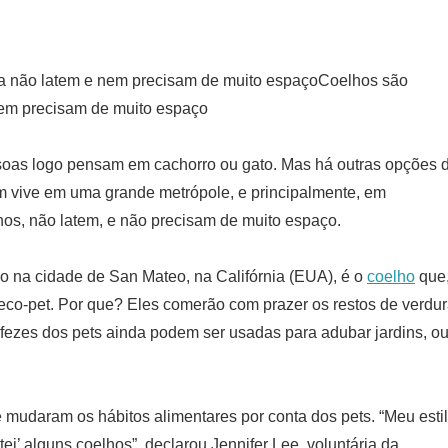
Coelhos são
nem precisam de muito espaço
oas logo pensam em cachorro ou gato. Mas há outras opções 
m vive em uma grande metrópole, e principalmente, em
os, não latem, e não precisam de muito espaço.
 na cidade de San Mateo, na Califórnia (EUA), é o
coelho
que
co-pet. Por que? Eles comerão com prazer os restos de verdu
s fezes dos pets ainda podem ser usadas para adubar jardins, o
é mudaram os hábitos alimentares por conta dos pets. “Meu esti
ei’ alguns coelhos”, declarou Jennifer Lee, voluntária da