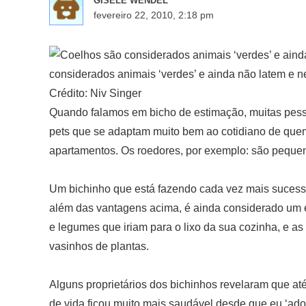
GISELE WENDEL
fevereiro 22, 2010, 2:18 pm
considerados animais ‘verdes’ e ainda não latem e 
Crédito: Niv Singer
Quando falamos em bicho de estimação, muitas pess
pets que se adaptam muito bem ao cotidiano de que
apartamentos. Os roedores, por exemplo: são pequen
Um bichinho que está fazendo cada vez mais sucesso
além das vantagens acima, é ainda considerado um e
e legumes que iriam para o lixo da sua cozinha, e a
vasinhos de plantas.
Alguns proprietários dos bichinhos revelaram que at
de vida ficou muito mais saudável desde que eu ‘adot