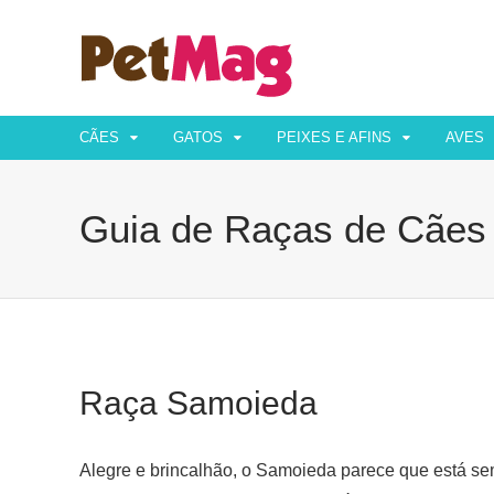
CÃES
GATOS
PEIXES E AFINS
AVES
Guia de Raças de Cães
Raça Samoieda
Alegre e brincalhão, o Samoieda parece que está se