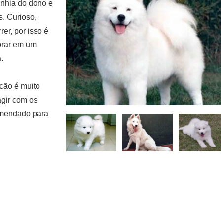
anhia do dono e
. Curioso,
rer, por isso é
orar em um
.
 cão é muito
agir com os
omendado para