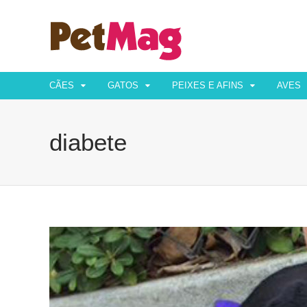
CÃES
GATOS
PEIXES E AFINS
AVES
diabete