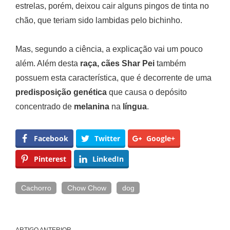
estrelas, porém, deixou cair alguns pingos de tinta no
chão, que teriam sido lambidas pelo bichinho.
Mas, segundo a ciência, a explicação vai um pouco
além. Além desta
raça, cães Shar Pei
também
possuem esta característica, que é decorrente de uma
predisposição genética
que causa o depósito
concentrado de
melanina
na
língua
.
Facebook
Twitter
Google+
Pinterest
LinkedIn
Cachorro
Chow Chow
dog