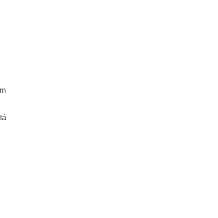
am
tá