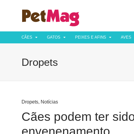
CÃES
GATOS
PEIXES E AFINS
AVES
Dropets
Dropets
,
Notícias
Cães podem ter sido
envenenamento