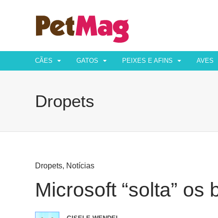
CÃES
GATOS
PEIXES E AFINS
AVES
Dropets
Dropets
,
Notícias
Microsoft “solta” os 