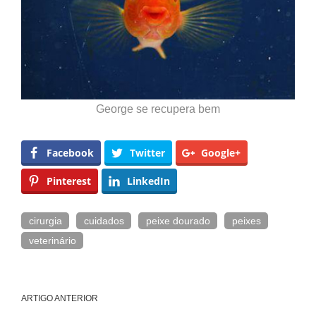
George se recupera bem
Facebook
Twitter
Google+
Pinterest
LinkedIn
cirurgia
cuidados
peixe dourado
peixes
veterinário
ARTIGO ANTERIOR