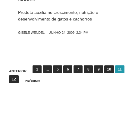
Produto auxilia no crescimento, nutrição e
desenvolvimento de gatos e cachorros
GISELE WENDEL
JUNHO 24, 2009, 2:34 PM
N
1
…
5
6
7
8
9
10
11
ANTERIOR
a
12
PRÓXIMO
v
e
g
a
ç
ã