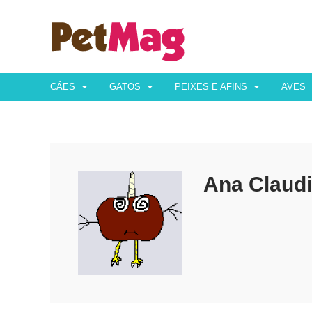
CÃES
GATOS
PEIXES E AFINS
AVES
Ana Claud