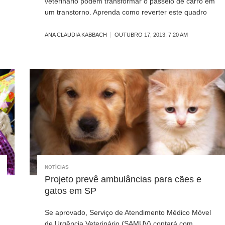
veterinário podem transformar o passeio de carro em
um transtorno. Aprenda como reverter este quadro
ANA CLAUDIA KABBACH
OUTUBRO 17, 2013, 7:20 AM
NOTÍCIAS
Projeto prevê ambulâncias para cães e
gatos em SP
Se aprovado, Serviço de Atendimento Médico Móvel
de Urgência Veterinário (SAMUV) contará com