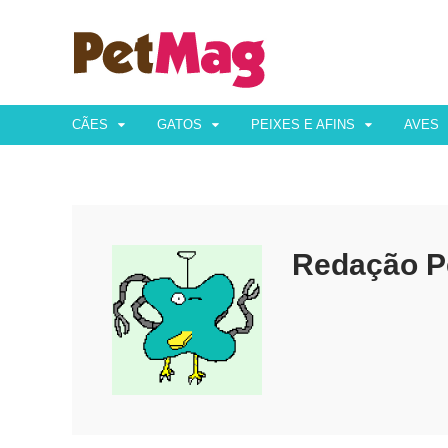
CÃES
GATOS
PEIXES E AFINS
AVES
Redação P