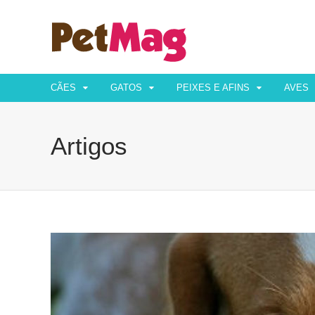
CÃES
GATOS
PEIXES E AFINS
AVES
Artigos