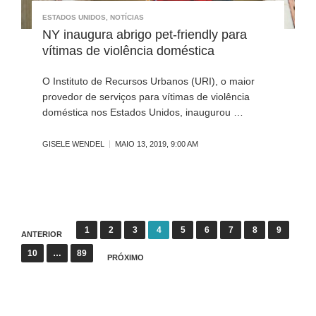
ESTADOS UNIDOS
,
NOTÍCIAS
NY inaugura abrigo pet-friendly para
vítimas de violência doméstica
O Instituto de Recursos Urbanos (URI), o maior
provedor de serviços para vítimas de violência
doméstica nos Estados Unidos, inaugurou …
GISELE WENDEL
MAIO 13, 2019, 9:00 AM
N
1
2
3
4
5
6
7
8
9
ANTERIOR
a
10
…
89
PRÓXIMO
v
e